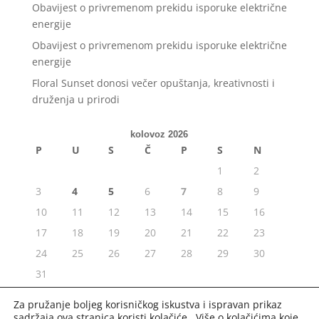
Obavijest o privremenom prekidu isporuke električne
energije
Obavijest o privremenom prekidu isporuke električne
energije
Floral Sunset donosi večer opuštanja, kreativnosti i
druženja u prirodi
kolovoz 2026
P
U
S
Č
P
S
N
1
2
3
4
5
6
7
8
9
10
11
12
13
14
15
16
17
18
19
20
21
22
23
24
25
26
27
28
29
30
31
« srp
Za pružanje boljeg korisničkog iskustva i ispravan prikaz
sadržaja ova stranica koristi kolačiće. Više o kolačićima koje