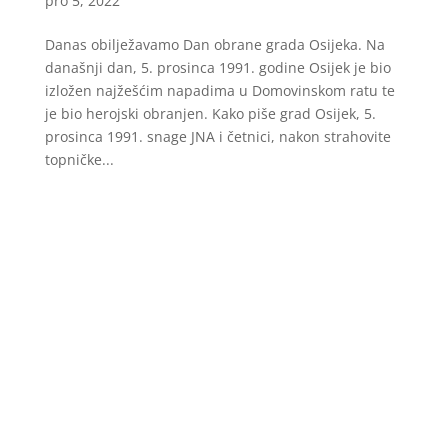
pro 5, 2022
Danas obilježavamo Dan obrane grada Osijeka. Na
današnji dan, 5. prosinca 1991. godine Osijek je bio
izložen najžešćim napadima u Domovinskom ratu te
je bio herojski obranjen. Kako piše grad Osijek, 5.
prosinca 1991. snage JNA i četnici, nakon strahovite
topničke...