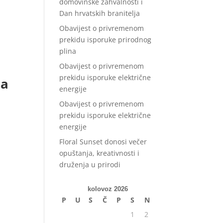
domovinske zahvalnosti i
Dan hrvatskih branitelja
Obavijest o privremenom
prekidu isporuke prirodnog
plina
Obavijest o privremenom
prekidu isporuke električne
za
energije
Obavijest o privremenom
prekidu isporuke električne
energije
Floral Sunset donosi večer
opuštanja, kreativnosti i
druženja u prirodi
kolovoz 2026
P
U
S
Č
P
S
N
1
2