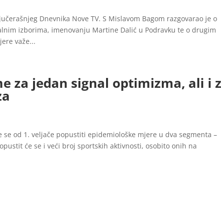
t jučerašnjeg Dnevnika Nove TV. S Mislavom Bagom razgovarao je o
lnim izborima, imenovanju Martine Dalić u Podravku te o drugim
ere važe...
me za jedan signal optimizma, ali i 
za
će se od 1. veljače popustiti epidemiološke mjere u dva segmenta –
opustit će se i veći broj sportskih aktivnosti, osobito onih na