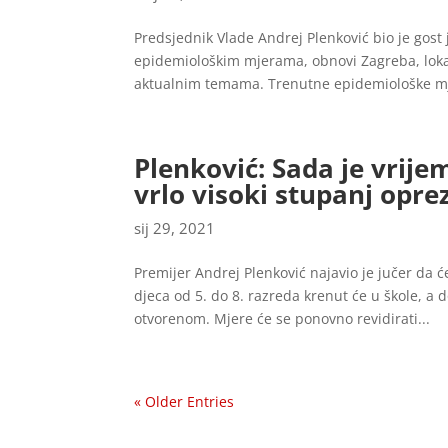
Predsjednik Vlade Andrej Plenković bio je gos
epidemiološkim mjerama, obnovi Zagreba, loka
aktualnim temama. Trenutne epidemiološke mj
Plenković: Sada je vrije
vrlo visoki stupanj opre
sij 29, 2021
Premijer Andrej Plenković najavio je jučer da 
djeca od 5. do 8. razreda krenut će u škole, a d
otvorenom. Mjere će se ponovno revidirati...
« Older Entries