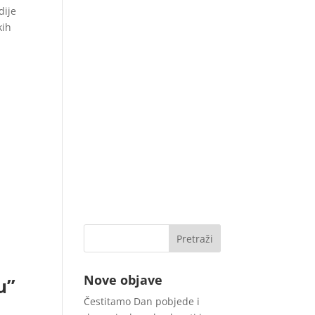
dije
kih
Nove objave
u”
Čestitamo Dan pobjede i