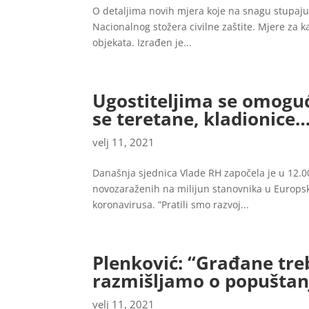
O detaljima novih mjera koje na snagu stupaju 
Nacionalnog stožera civilne zaštite. Mjere za kaf
objekata. Izrađen je...
Ugostiteljima se omoguć
se teretane, kladionice
velj 11, 2021
Današnja sjednica Vlade RH započela je u 12.00
novozaraženih na milijun stanovnika u Europsk
koronavirusa. ”Pratili smo razvoj...
Plenković: “Građane tre
razmišljamo o popuštanj
velj 11, 2021