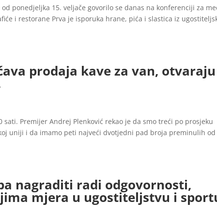
od ponedjeljka 15. veljače govorilo se danas na konferenciji za me
iće i restorane Prva je isporuka hrane, pića i slastica iz ugostiteljs
ava prodaja kave za van, otvaraju
…
 sati. Premijer Andrej Plenković rekao je da smo treći po prosjeku
oj uniji i da imamo peti najveći dvotjedni pad broja preminulih od
ba nagraditi radi odgovornosti,
ima mjera u ugostiteljstvu i sport