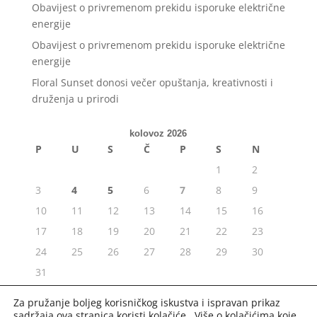
Obavijest o privremenom prekidu isporuke električne
energije
Obavijest o privremenom prekidu isporuke električne
energije
Floral Sunset donosi večer opuštanja, kreativnosti i
druženja u prirodi
kolovoz 2026
P
U
S
Č
P
S
N
1
2
3
4
5
6
7
8
9
10
11
12
13
14
15
16
17
18
19
20
21
22
23
24
25
26
27
28
29
30
31
« srp
Za pružanje boljeg korisničkog iskustva i ispravan prikaz
sadržaja ova stranica koristi kolačiće. Više o kolačićima koje