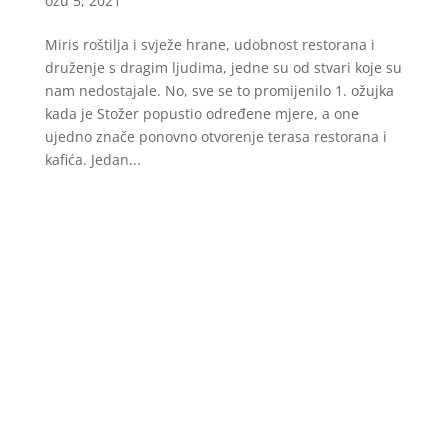
ožu 5, 2021
Miris roštilja i svježe hrane, udobnost restorana i
druženje s dragim ljudima, jedne su od stvari koje su
nam nedostajale. No, sve se to promijenilo 1. ožujka
kada je Stožer popustio određene mjere, a one
ujedno znače ponovno otvorenje terasa restorana i
kafića. Jedan...