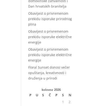
domovinske zahvalnosti i
Dan hrvatskih branitelja
Obavijest o privremenom
prekidu isporuke prirodnog
plina
Obavijest o privremenom
prekidu isporuke električne
energije
Obavijest o privremenom
prekidu isporuke električne
energije
Floral Sunset donosi večer
opuštanja, kreativnosti i
druženja u prirodi
kolovoz 2026
P
U
S
Č
P
S
N
1
2