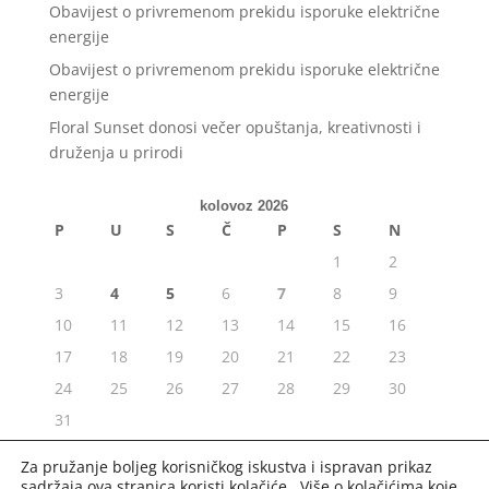
Obavijest o privremenom prekidu isporuke električne
energije
Obavijest o privremenom prekidu isporuke električne
energije
Floral Sunset donosi večer opuštanja, kreativnosti i
druženja u prirodi
kolovoz 2026
P
U
S
Č
P
S
N
1
2
3
4
5
6
7
8
9
10
11
12
13
14
15
16
17
18
19
20
21
22
23
24
25
26
27
28
29
30
31
« srp
Za pružanje boljeg korisničkog iskustva i ispravan prikaz
sadržaja ova stranica koristi kolačiće. Više o kolačićima koje