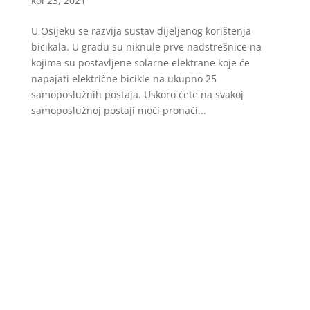
kol 23, 2021
U Osijeku se razvija sustav dijeljenog korištenja
bicikala. U gradu su niknule prve nadstrešnice na
kojima su postavljene solarne elektrane koje će
napajati električne bicikle na ukupno 25
samoposlužnih postaja. Uskoro ćete na svakoj
samoposlužnoj postaji moći pronaći...