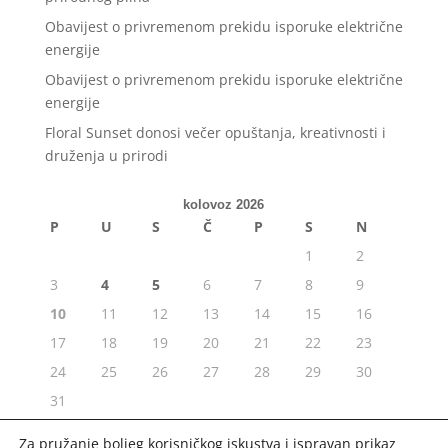
Obavijest o privremenom prekidu isporuke električne
energije
Obavijest o privremenom prekidu isporuke električne
energije
Floral Sunset donosi večer opuštanja, kreativnosti i
druženja u prirodi
kolovoz 2026
P
U
S
Č
P
S
N
1
2
3
4
5
6
7
8
9
10
11
12
13
14
15
16
17
18
19
20
21
22
23
24
25
26
27
28
29
30
31
« srp
Za pružanje boljeg korisničkog iskustva i ispravan prikaz