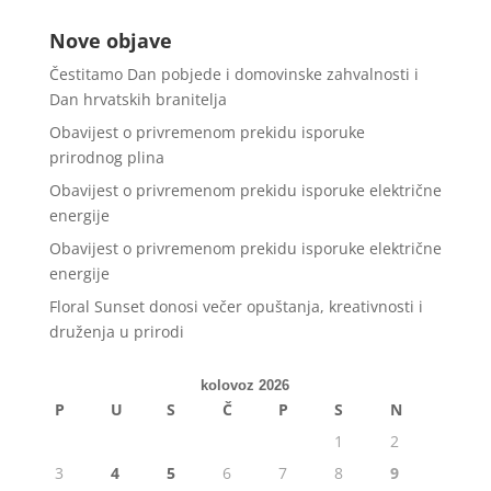
Nove objave
Čestitamo Dan pobjede i domovinske zahvalnosti i
Dan hrvatskih branitelja
Obavijest o privremenom prekidu isporuke
prirodnog plina
Obavijest o privremenom prekidu isporuke električne
energije
Obavijest o privremenom prekidu isporuke električne
energije
Floral Sunset donosi večer opuštanja, kreativnosti i
druženja u prirodi
kolovoz 2026
P
U
S
Č
P
S
N
1
2
3
4
5
6
7
8
9