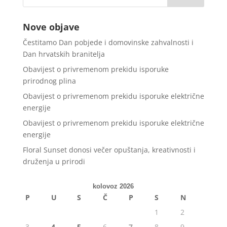
Nove objave
Čestitamo Dan pobjede i domovinske zahvalnosti i
Dan hrvatskih branitelja
Obavijest o privremenom prekidu isporuke
prirodnog plina
Obavijest o privremenom prekidu isporuke električne
energije
Obavijest o privremenom prekidu isporuke električne
energije
Floral Sunset donosi večer opuštanja, kreativnosti i
druženja u prirodi
kolovoz 2026
P
U
S
Č
P
S
N
1
2
3
4
5
6
7
8
9