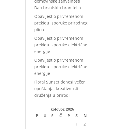
domovinske zahvalnosti i
Dan hrvatskih branitelja
Obavijest o privremenom
prekidu isporuke prirodnog
plina
Obavijest o privremenom
prekidu isporuke električne
energije
Obavijest o privremenom
prekidu isporuke električne
energije
Floral Sunset donosi večer
opuštanja, kreativnosti i
druženja u prirodi
kolovoz 2026
P
U
S
Č
P
S
N
1
2