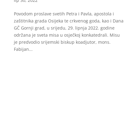
lip 30, 2022
Povodom proslave svetih Petra i Pavla, apostola i
zaštitnika grada Osijeka te crkvenog goda, kao i Dana
GČ Gornji grad, u srijedu, 29. lipnja 2022. godine
održana je sveta misa u osječkoj konkatedrali. Misu
je predvodio srijemski biskup koadjutor, mons.
Fabijan...