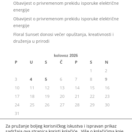
Obavijest o privremenom prekidu isporuke električne
energije
Obavijest o privremenom prekidu isporuke električne
energije
Floral Sunset donosi večer opuštanja, kreativnosti i
druženja u prirodi
kolovoz 2026
P
U
S
Č
P
S
N
1
2
3
4
5
6
7
8
9
10
11
12
13
14
15
16
17
18
19
20
21
22
23
24
25
26
27
28
29
30
31
« srp
Za pružanje boljeg korisničkog iskustva i ispravan prikaz
sadržaja ova stranica koristi kolačiće. Više o kolačićima koje