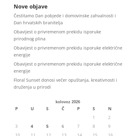
Nove objave
Čestitamo Dan pobjede i domovinske zahvalnosti i
Dan hrvatskih branitelja
Obavijest o privremenom prekidu isporuke
prirodnog plina
Obavijest o privremenom prekidu isporuke električne
energije
Obavijest o privremenom prekidu isporuke električne
energije
Floral Sunset donosi večer opuštanja, kreativnosti i
druženja u prirodi
kolovoz 2026
P
U
S
Č
P
S
N
1
2
3
4
5
6
7
8
9
10
11
12
13
14
15
16