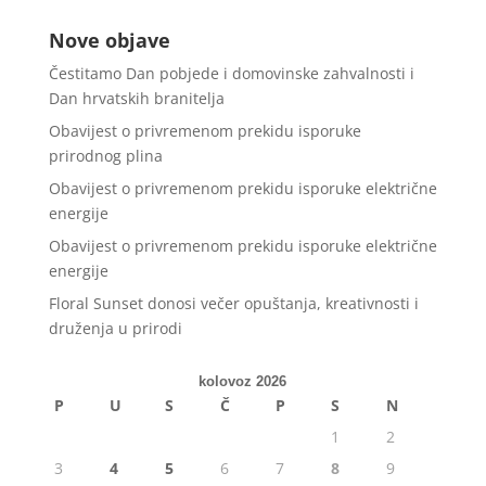
Nove objave
Čestitamo Dan pobjede i domovinske zahvalnosti i
Dan hrvatskih branitelja
Obavijest o privremenom prekidu isporuke
prirodnog plina
Obavijest o privremenom prekidu isporuke električne
energije
Obavijest o privremenom prekidu isporuke električne
energije
Floral Sunset donosi večer opuštanja, kreativnosti i
druženja u prirodi
kolovoz 2026
P
U
S
Č
P
S
N
1
2
3
4
5
6
7
8
9