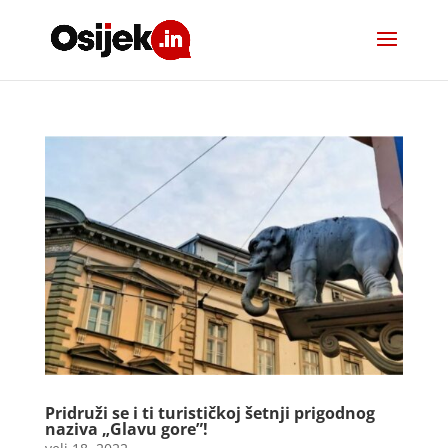
Pridruži se i ti turističkoj šetnji prigodnog
naziva „Glavu gore”!