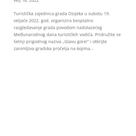
velj 18, 2022
Turistička zajednica grada Osijeka u subotu 19.
veljače 2022. god. organizira besplatno
razgledavanje grada povodom nadolazećeg
Međunarodnog dana turističkih vodiča. Pridružite se
šetnji prigodnog naziva „Glavu gore!“ i otkrijte
zanimljiva gradska pročelja na kojima...