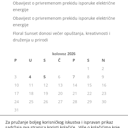
Obavijest o privremenom prekidu isporuke električne
energije
Obavijest o privremenom prekidu isporuke električne
energije
Floral Sunset donosi večer opuštanja, kreativnosti i
druženja u prirodi
kolovoz 2026
P
U
S
Č
P
S
N
1
2
3
4
5
6
7
8
9
10
11
12
13
14
15
16
17
18
19
20
21
22
23
24
25
26
27
28
29
30
31
« srp
Za pružanje boljeg korisničkog iskustva i ispravan prikaz
sadržaja ova stranica koristi kolačiće. Više o kolačićima koje