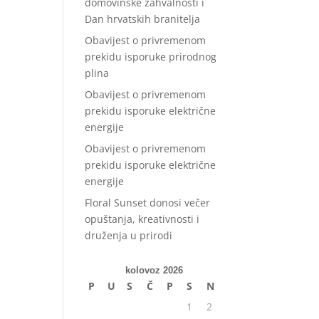
domovinske zahvalnosti i
Dan hrvatskih branitelja
Obavijest o privremenom
prekidu isporuke prirodnog
plina
Obavijest o privremenom
prekidu isporuke električne
energije
Obavijest o privremenom
prekidu isporuke električne
energije
Floral Sunset donosi večer
opuštanja, kreativnosti i
druženja u prirodi
kolovoz 2026
P
U
S
Č
P
S
N
1
2