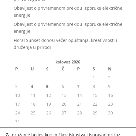
Obavijest o privremenom prekidu isporuke električne
energije
Obavijest o privremenom prekidu isporuke električne
energije
Floral Sunset donosi večer opuštanja, kreativnosti i
druženja u prirodi
kolovoz 2026
P
U
S
Č
P
S
N
1
2
3
4
5
6
7
8
9
10
11
12
13
14
15
16
17
18
19
20
21
22
23
24
25
26
27
28
29
30
31
« srp
Za pružanje boljeg korisničkog iskustva i ispravan prikaz