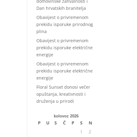
domovinske zahvalnosti i
Dan hrvatskih branitelja
Obavijest o privremenom
prekidu isporuke prirodnog
plina
Obavijest o privremenom
prekidu isporuke električne
energije
Obavijest o privremenom
prekidu isporuke električne
energije
Floral Sunset donosi večer
opuštanja, kreativnosti i
druženja u prirodi
kolovoz 2026
P
U
S
Č
P
S
N
1
2