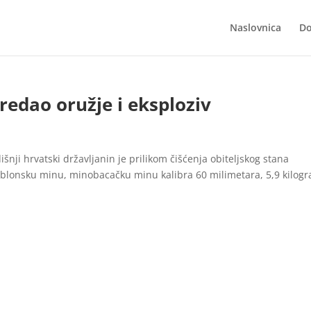
Naslovnica
Do
redao oružje i eksploziv
dišnji hrvatski državljanin je prilikom čišćenja obiteljskog stana
omblonsku minu, minobacačku minu kalibra 60 milimetara, 5,9 kilog