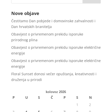
Nove objave
Čestitamo Dan pobjede i domovinske zahvalnosti i
Dan hrvatskih branitelja
Obavijest o privremenom prekidu isporuke
prirodnog plina
Obavijest o privremenom prekidu isporuke električne
energije
Obavijest o privremenom prekidu isporuke električne
energije
Floral Sunset donosi večer opuštanja, kreativnosti i
druženja u prirodi
kolovoz 2026
P
U
S
Č
P
S
N
1
2
3
4
5
6
7
8
9