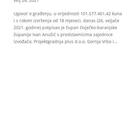
velj 26, 2021
Ugovor o građenju, u vrijednosti 101.577.461,42 kuna
i s rokom izvršenja od 18 mjeseci, danas (26. veljače
2021. godine) potpisao je župan Osječko-baranjske
županije Ivan Anušić s predstavnicima zajednice
izvođača; Projektgradnja plus d.o.o. Gornja Vrba i...