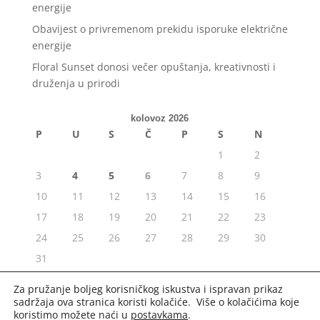
energije
Obavijest o privremenom prekidu isporuke električne
energije
Floral Sunset donosi večer opuštanja, kreativnosti i
druženja u prirodi
kolovoz 2026
P
U
S
Č
P
S
N
1
2
3
4
5
6
7
8
9
10
11
12
13
14
15
16
17
18
19
20
21
22
23
24
25
26
27
28
29
30
31
« srp
Za pružanje boljeg korisničkog iskustva i ispravan prikaz
sadržaja ova stranica koristi kolačiće. Više o kolačićima koje
koristimo možete naći u
postavkama
.