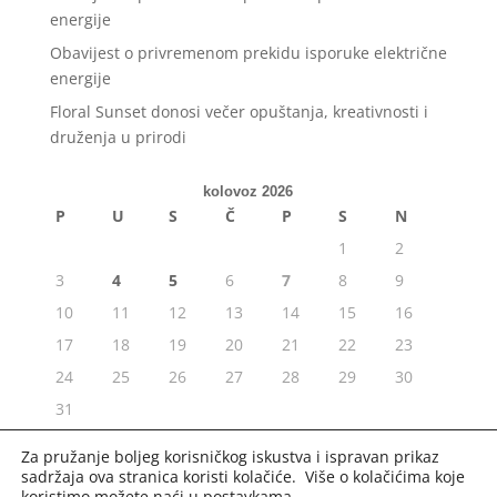
energije
Obavijest o privremenom prekidu isporuke električne
energije
Floral Sunset donosi večer opuštanja, kreativnosti i
druženja u prirodi
kolovoz 2026
P
U
S
Č
P
S
N
1
2
3
4
5
6
7
8
9
10
11
12
13
14
15
16
17
18
19
20
21
22
23
24
25
26
27
28
29
30
31
« srp
Za pružanje boljeg korisničkog iskustva i ispravan prikaz
sadržaja ova stranica koristi kolačiće. Više o kolačićima koje
koristimo možete naći u
postavkama
.