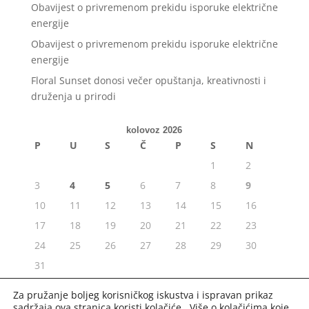
Obavijest o privremenom prekidu isporuke električne
energije
Obavijest o privremenom prekidu isporuke električne
energije
Floral Sunset donosi večer opuštanja, kreativnosti i
druženja u prirodi
kolovoz 2026
P
U
S
Č
P
S
N
1
2
3
4
5
6
7
8
9
10
11
12
13
14
15
16
17
18
19
20
21
22
23
24
25
26
27
28
29
30
31
« srp
Za pružanje boljeg korisničkog iskustva i ispravan prikaz
sadržaja ova stranica koristi kolačiće. Više o kolačićima koje