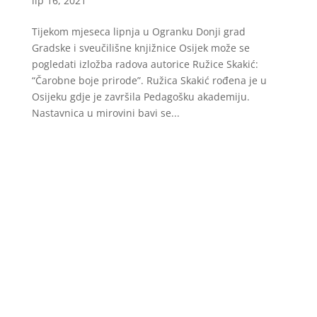
lip 16, 2021
Tijekom mjeseca lipnja u Ogranku Donji grad
Gradske i sveučilišne knjižnice Osijek može se
pogledati izložba radova autorice Ružice Skakić:
“Čarobne boje prirode”. Ružica Skakić rođena je u
Osijeku gdje je završila Pedagošku akademiju.
Nastavnica u mirovini bavi se...