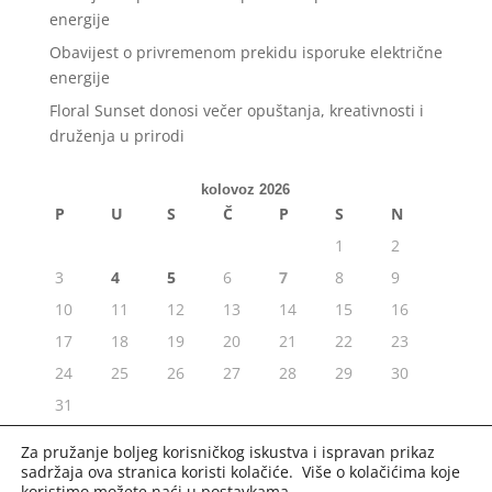
energije
Obavijest o privremenom prekidu isporuke električne
energije
Floral Sunset donosi večer opuštanja, kreativnosti i
druženja u prirodi
kolovoz 2026
P
U
S
Č
P
S
N
1
2
3
4
5
6
7
8
9
10
11
12
13
14
15
16
17
18
19
20
21
22
23
24
25
26
27
28
29
30
31
« srp
Za pružanje boljeg korisničkog iskustva i ispravan prikaz
sadržaja ova stranica koristi kolačiće. Više o kolačićima koje
koristimo možete naći u
postavkama
.