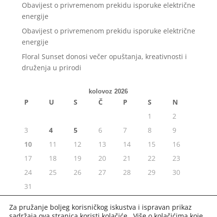
Obavijest o privremenom prekidu isporuke električne
energije
Obavijest o privremenom prekidu isporuke električne
energije
Floral Sunset donosi večer opuštanja, kreativnosti i
druženja u prirodi
kolovoz 2026
P
U
S
Č
P
S
N
1
2
3
4
5
6
7
8
9
10
11
12
13
14
15
16
17
18
19
20
21
22
23
24
25
26
27
28
29
30
31
« srp
Za pružanje boljeg korisničkog iskustva i ispravan prikaz
sadržaja ova stranica koristi kolačiće. Više o kolačićima koje