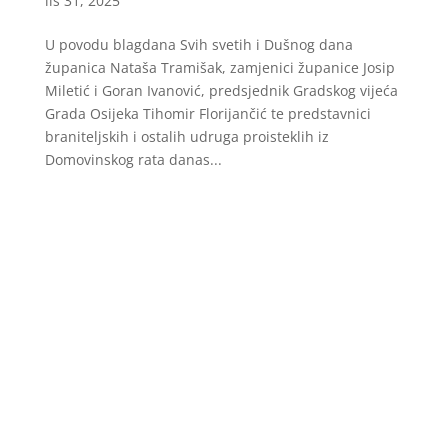
lis 31, 2025
U povodu blagdana Svih svetih i Dušnog dana
županica Nataša Tramišak, zamjenici županice Josip
Miletić i Goran Ivanović, predsjednik Gradskog vijeća
Grada Osijeka Tihomir Florijančić te predstavnici
braniteljskih i ostalih udruga proisteklih iz
Domovinskog rata danas...