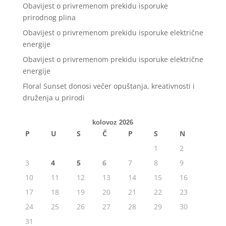
Obavijest o privremenom prekidu isporuke
prirodnog plina
Obavijest o privremenom prekidu isporuke električne
energije
Obavijest o privremenom prekidu isporuke električne
energije
Floral Sunset donosi večer opuštanja, kreativnosti i
druženja u prirodi
kolovoz 2026
P
U
S
Č
P
S
N
1
2
3
4
5
6
7
8
9
10
11
12
13
14
15
16
17
18
19
20
21
22
23
24
25
26
27
28
29
30
31