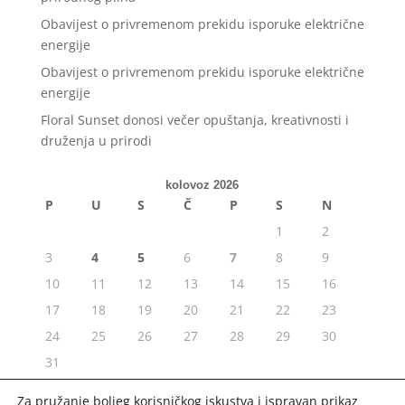
Obavijest o privremenom prekidu isporuke električne
energije
Obavijest o privremenom prekidu isporuke električne
energije
Floral Sunset donosi večer opuštanja, kreativnosti i
druženja u prirodi
kolovoz 2026
P
U
S
Č
P
S
N
1
2
3
4
5
6
7
8
9
10
11
12
13
14
15
16
17
18
19
20
21
22
23
24
25
26
27
28
29
30
31
« srp
Za pružanje boljeg korisničkog iskustva i ispravan prikaz