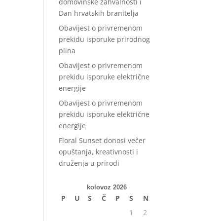
domovinske zahvalnosti i
Dan hrvatskih branitelja
Obavijest o privremenom
prekidu isporuke prirodnog
plina
Obavijest o privremenom
prekidu isporuke električne
energije
Obavijest o privremenom
prekidu isporuke električne
energije
Floral Sunset donosi večer
opuštanja, kreativnosti i
druženja u prirodi
kolovoz 2026
P
U
S
Č
P
S
N
1
2