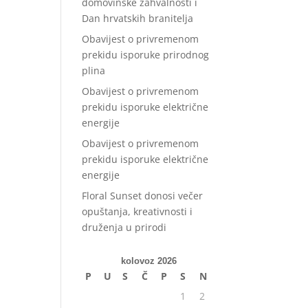
domovinske zahvalnosti i
Dan hrvatskih branitelja
Obavijest o privremenom
prekidu isporuke prirodnog
plina
Obavijest o privremenom
prekidu isporuke električne
energije
Obavijest o privremenom
prekidu isporuke električne
energije
Floral Sunset donosi večer
opuštanja, kreativnosti i
druženja u prirodi
kolovoz 2026
P
U
S
Č
P
S
N
1
2