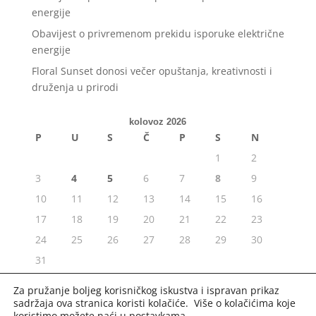
energije
Obavijest o privremenom prekidu isporuke električne
energije
Floral Sunset donosi večer opuštanja, kreativnosti i
druženja u prirodi
kolovoz 2026
P
U
S
Č
P
S
N
1
2
3
4
5
6
7
8
9
10
11
12
13
14
15
16
17
18
19
20
21
22
23
24
25
26
27
28
29
30
31
« srp
Za pružanje boljeg korisničkog iskustva i ispravan prikaz
sadržaja ova stranica koristi kolačiće. Više o kolačićima koje
koristimo možete naći u
postavkama
.