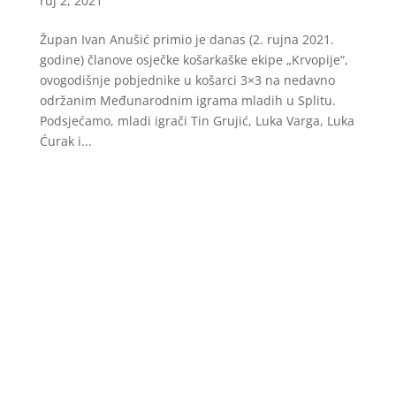
ruj 2, 2021
Župan Ivan Anušić primio je danas (2. rujna 2021.
godine) članove osječke košarkaške ekipe „Krvopije“,
ovogodišnje pobjednike u košarci 3×3 na nedavno
održanim Međunarodnim igrama mladih u Splitu.
Podsjećamo, mladi igrači Tin Grujić, Luka Varga, Luka
Ćurak i...