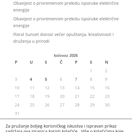
Obavijest o privremenom prekidu isporuke električne
energije
Obavijest o privremenom prekidu isporuke električne
energije
Floral Sunset donosi večer opuštanja, kreativnosti i
druženja u prirodi
kolovoz 2026
P
U
S
Č
P
S
N
1
2
3
4
5
6
7
8
9
10
11
12
13
14
15
16
17
18
19
20
21
22
23
24
25
26
27
28
29
30
31
« srp
Za pružanje boljeg korisničkog iskustva i ispravan prikaz
sadržaja ova stranica koristi kolačiće. Više o kolačićima koje