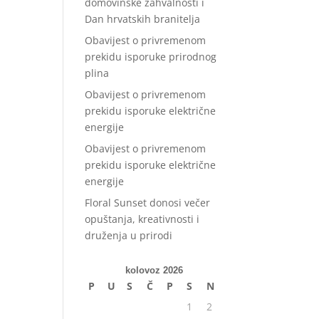
domovinske zahvalnosti i
Dan hrvatskih branitelja
Obavijest o privremenom
prekidu isporuke prirodnog
plina
Obavijest o privremenom
prekidu isporuke električne
energije
Obavijest o privremenom
prekidu isporuke električne
energije
Floral Sunset donosi večer
opuštanja, kreativnosti i
druženja u prirodi
kolovoz 2026
P
U
S
Č
P
S
N
1
2