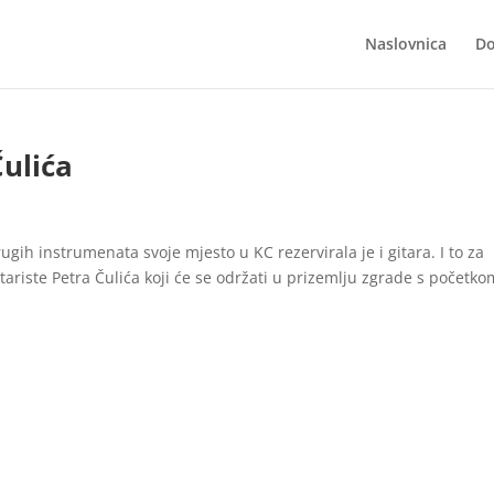
Naslovnica
Do
Čulića
drugih instrumenata svoje mjesto u KC rezervirala je i gitara. I to za
itariste Petra Čulića koji će se održati u prizemlju zgrade s početk