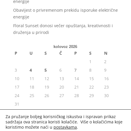
energije
Obavijest o privremenom prekidu isporuke električne
energije
Floral Sunset donosi večer opuštanja, kreativnosti i
druženja u prirodi
kolovoz 2026
P
U
S
Č
P
S
N
1
2
3
4
5
6
7
8
9
10
11
12
13
14
15
16
17
18
19
20
21
22
23
24
25
26
27
28
29
30
31
« srp
Za pružanje boljeg korisničkog iskustva i ispravan prikaz
sadržaja ova stranica koristi kolačiće. Više o kolačićima koje
koristimo možete naći u
postavkama
.