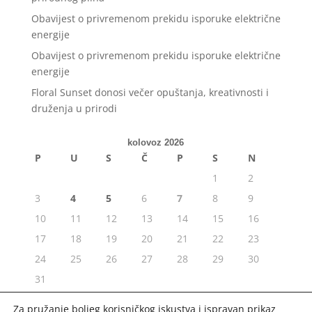
Obavijest o privremenom prekidu isporuke električne
energije
Obavijest o privremenom prekidu isporuke električne
energije
Floral Sunset donosi večer opuštanja, kreativnosti i
druženja u prirodi
kolovoz 2026
P
U
S
Č
P
S
N
1
2
3
4
5
6
7
8
9
10
11
12
13
14
15
16
17
18
19
20
21
22
23
24
25
26
27
28
29
30
31
« srp
Za pružanje boljeg korisničkog iskustva i ispravan prikaz