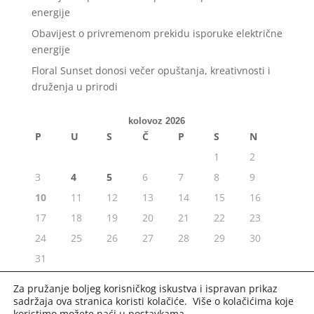
energije
Obavijest o privremenom prekidu isporuke električne
energije
Floral Sunset donosi večer opuštanja, kreativnosti i
druženja u prirodi
kolovoz 2026
P
U
S
Č
P
S
N
1
2
3
4
5
6
7
8
9
10
11
12
13
14
15
16
17
18
19
20
21
22
23
24
25
26
27
28
29
30
31
« srp
Za pružanje boljeg korisničkog iskustva i ispravan prikaz
sadržaja ova stranica koristi kolačiće. Više o kolačićima koje
koristimo možete naći u
postavkama
.