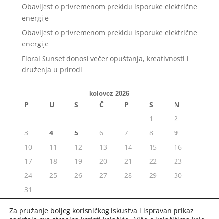
Obavijest o privremenom prekidu isporuke električne
energije
Obavijest o privremenom prekidu isporuke električne
energije
Floral Sunset donosi večer opuštanja, kreativnosti i
druženja u prirodi
kolovoz 2026
P
U
S
Č
P
S
N
1
2
3
4
5
6
7
8
9
10
11
12
13
14
15
16
17
18
19
20
21
22
23
24
25
26
27
28
29
30
31
« srp
Za pružanje boljeg korisničkog iskustva i ispravan prikaz