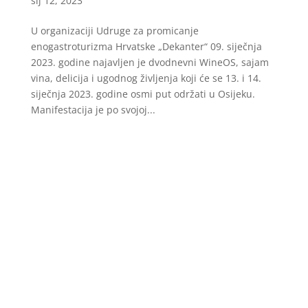
sij 12, 2023
U organizaciji Udruge za promicanje
enogastroturizma Hrvatske „Dekanter“ 09. siječnja
2023. godine najavljen je dvodnevni WineOS, sajam
vina, delicija i ugodnog življenja koji će se 13. i 14.
siječnja 2023. godine osmi put održati u Osijeku.
Manifestacija je po svojoj...