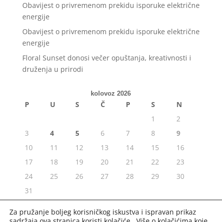
Obavijest o privremenom prekidu isporuke električne
energije
Obavijest o privremenom prekidu isporuke električne
energije
Floral Sunset donosi večer opuštanja, kreativnosti i
druženja u prirodi
kolovoz 2026
P
U
S
Č
P
S
N
1
2
3
4
5
6
7
8
9
10
11
12
13
14
15
16
17
18
19
20
21
22
23
24
25
26
27
28
29
30
31
« srp
Za pružanje boljeg korisničkog iskustva i ispravan prikaz
sadržaja ova stranica koristi kolačiće. Više o kolačićima koje