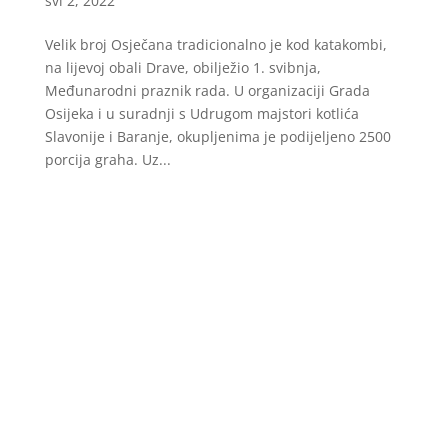
svi 2, 2022
Velik broj Osječana tradicionalno je kod katakombi,
na lijevoj obali Drave, obilježio 1. svibnja,
Međunarodni praznik rada. U organizaciji Grada
Osijeka i u suradnji s Udrugom majstori kotlića
Slavonije i Baranje, okupljenima je podijeljeno 2500
porcija graha. Uz...