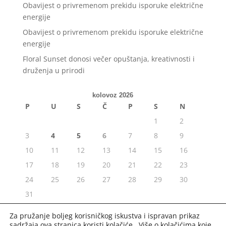
Obavijest o privremenom prekidu isporuke električne
energije
Obavijest o privremenom prekidu isporuke električne
energije
Floral Sunset donosi večer opuštanja, kreativnosti i
druženja u prirodi
kolovoz 2026
P
U
S
Č
P
S
N
1
2
3
4
5
6
7
8
9
10
11
12
13
14
15
16
17
18
19
20
21
22
23
24
25
26
27
28
29
30
31
« srp
Za pružanje boljeg korisničkog iskustva i ispravan prikaz
sadržaja ova stranica koristi kolačiće. Više o kolačićima koje