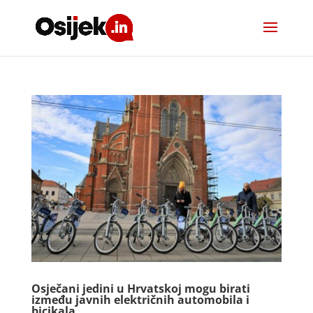
Osječani jedini u Hrvatskoj mogu birati
između javnih električnih automobila i
bicikala