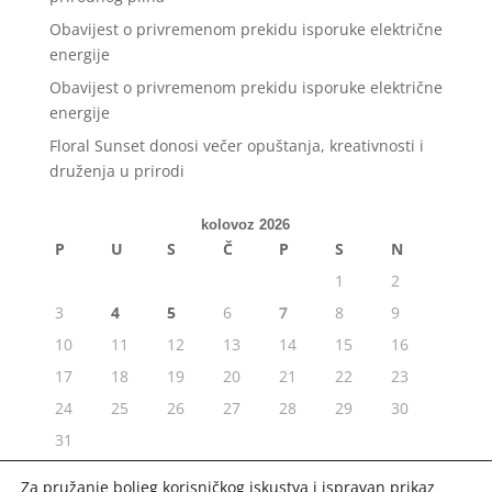
Obavijest o privremenom prekidu isporuke električne
energije
Obavijest o privremenom prekidu isporuke električne
energije
Floral Sunset donosi večer opuštanja, kreativnosti i
druženja u prirodi
kolovoz 2026
P
U
S
Č
P
S
N
1
2
3
4
5
6
7
8
9
10
11
12
13
14
15
16
17
18
19
20
21
22
23
24
25
26
27
28
29
30
31
« srp
Za pružanje boljeg korisničkog iskustva i ispravan prikaz