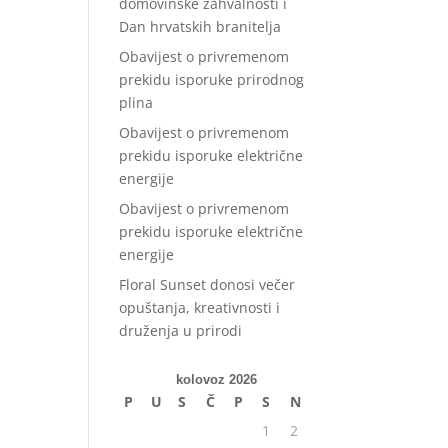
domovinske zahvalnosti i
Dan hrvatskih branitelja
Obavijest o privremenom
prekidu isporuke prirodnog
plina
Obavijest o privremenom
prekidu isporuke električne
energije
Obavijest o privremenom
prekidu isporuke električne
energije
Floral Sunset donosi večer
opuštanja, kreativnosti i
druženja u prirodi
kolovoz 2026
P
U
S
Č
P
S
N
1
2