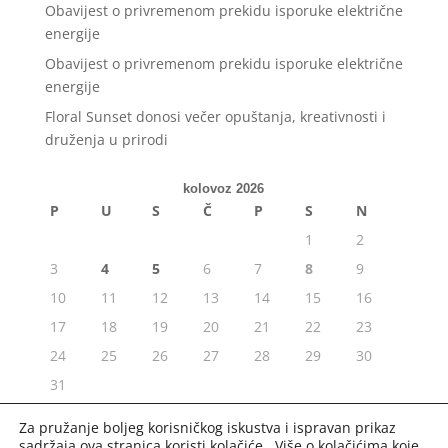
Obavijest o privremenom prekidu isporuke električne
energije
Obavijest o privremenom prekidu isporuke električne
energije
Floral Sunset donosi večer opuštanja, kreativnosti i
druženja u prirodi
kolovoz 2026
P
U
S
Č
P
S
N
1
2
3
4
5
6
7
8
9
10
11
12
13
14
15
16
17
18
19
20
21
22
23
24
25
26
27
28
29
30
31
« srp
Za pružanje boljeg korisničkog iskustva i ispravan prikaz
sadržaja ova stranica koristi kolačiće. Više o kolačićima koje