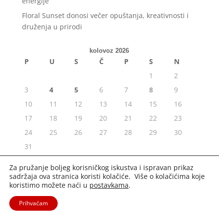
energije
Floral Sunset donosi večer opuštanja, kreativnosti i
druženja u prirodi
kolovoz 2026
P
U
S
Č
P
S
N
1
2
3
4
5
6
7
8
9
10
11
12
13
14
15
16
17
18
19
20
21
22
23
24
25
26
27
28
29
30
31
« srp
Za pružanje boljeg korisničkog iskustva i ispravan prikaz
sadržaja ova stranica koristi kolačiće. Više o kolačićima koje
koristimo možete naći u
postavkama
.
Prihvaćam
2020. Portal Osijek.in | Sva prava pridržana. |