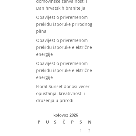
domovinske zahvalnosti i
Dan hrvatskih branitelja
Obavijest o privremenom
prekidu isporuke prirodnog
plina
Obavijest o privremenom
prekidu isporuke električne
energije
Obavijest o privremenom
prekidu isporuke električne
energije
Floral Sunset donosi večer
opuštanja, kreativnosti i
druženja u prirodi
kolovoz 2026
P
U
S
Č
P
S
N
1
2