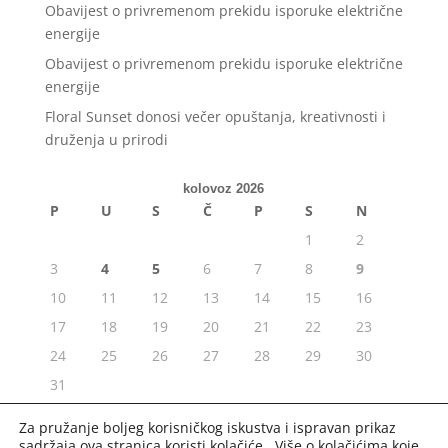
Obavijest o privremenom prekidu isporuke električne
energije
Obavijest o privremenom prekidu isporuke električne
energije
Floral Sunset donosi večer opuštanja, kreativnosti i
druženja u prirodi
kolovoz 2026
P
U
S
Č
P
S
N
1
2
3
4
5
6
7
8
9
10
11
12
13
14
15
16
17
18
19
20
21
22
23
24
25
26
27
28
29
30
31
« srp
Za pružanje boljeg korisničkog iskustva i ispravan prikaz
sadržaja ova stranica koristi kolačiće. Više o kolačićima koje