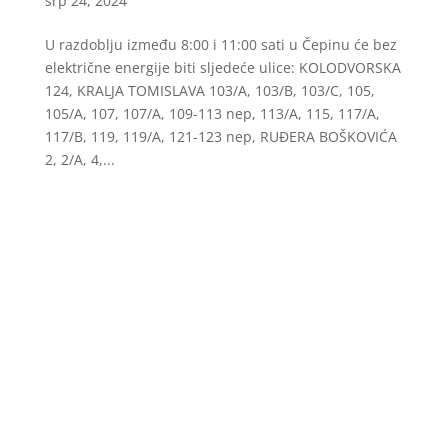
srp 24, 2024
U razdoblju između 8:00 i 11:00 sati u Čepinu će bez
električne energije biti sljedeće ulice: KOLODVORSKA
124, KRALJA TOMISLAVA 103/A, 103/B, 103/C, 105,
105/A, 107, 107/A, 109-113 nep, 113/A, 115, 117/A,
117/B, 119, 119/A, 121-123 nep, RUĐERA BOŠKOVIĆA
2, 2/A, 4,...