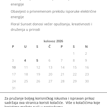
energije
Obavijest o privremenom prekidu isporuke električne
energije
Floral Sunset donosi večer opuštanja, kreativnosti i
druženja u prirodi
kolovoz 2026
P
U
S
Č
P
S
N
1
2
3
4
5
6
7
8
9
10
11
12
13
14
15
16
17
18
19
20
21
22
23
24
25
26
27
28
29
30
31
« srp
Za pružanje boljeg korisničkog iskustva i ispravan prikaz
sadržaja ova stranica koristi kolačiće. Više o kolačićima koje
koristimo možete naći u
postavkama
.