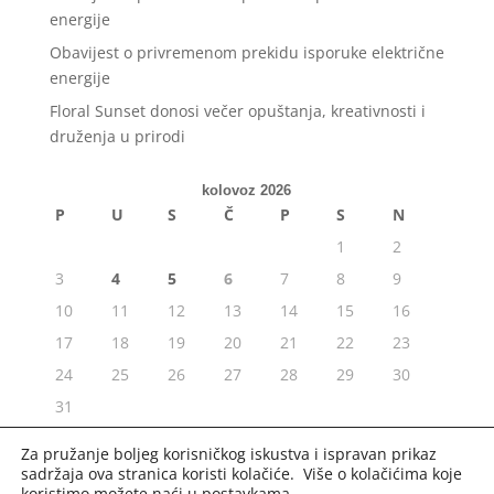
energije
Obavijest o privremenom prekidu isporuke električne
energije
Floral Sunset donosi večer opuštanja, kreativnosti i
druženja u prirodi
kolovoz 2026
P
U
S
Č
P
S
N
1
2
3
4
5
6
7
8
9
10
11
12
13
14
15
16
17
18
19
20
21
22
23
24
25
26
27
28
29
30
31
« srp
Za pružanje boljeg korisničkog iskustva i ispravan prikaz
sadržaja ova stranica koristi kolačiće. Više o kolačićima koje
koristimo možete naći u
postavkama
.