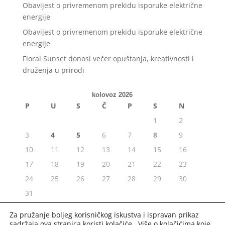
Obavijest o privremenom prekidu isporuke električne
energije
Obavijest o privremenom prekidu isporuke električne
energije
Floral Sunset donosi večer opuštanja, kreativnosti i
druženja u prirodi
kolovoz 2026
P
U
S
Č
P
S
N
1
2
3
4
5
6
7
8
9
10
11
12
13
14
15
16
17
18
19
20
21
22
23
24
25
26
27
28
29
30
31
« srp
Za pružanje boljeg korisničkog iskustva i ispravan prikaz
sadržaja ova stranica koristi kolačiće. Više o kolačićima koje