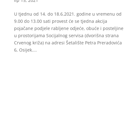
lip 15, 2021
U tjednu od 14. do 18.6.2021. godine u vremenu od
9.00 do 13.00 sati provest će se tjedna akcija
pojačane podjele rabljene odjeće, obuće i posteljine
u prostorijama Socijalnog servisa (dvorišna strana
Crvenog križa) na adresi Šetalište Petra Preradovića
6, Osijek....