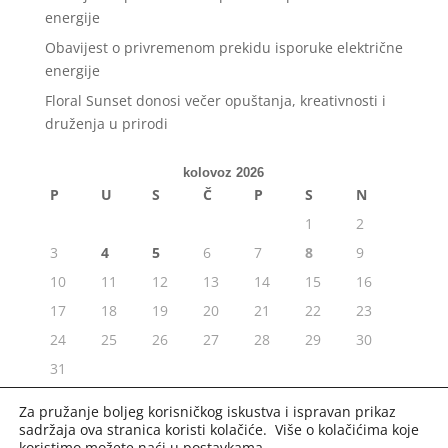
energije
Obavijest o privremenom prekidu isporuke električne
energije
Floral Sunset donosi večer opuštanja, kreativnosti i
druženja u prirodi
kolovoz 2026
P
U
S
Č
P
S
N
1
2
3
4
5
6
7
8
9
10
11
12
13
14
15
16
17
18
19
20
21
22
23
24
25
26
27
28
29
30
31
« srp
Za pružanje boljeg korisničkog iskustva i ispravan prikaz
sadržaja ova stranica koristi kolačiće. Više o kolačićima koje
koristimo možete naći u
postavkama
.