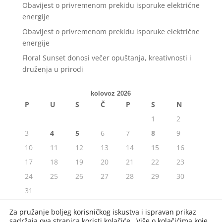
Obavijest o privremenom prekidu isporuke električne
energije
Obavijest o privremenom prekidu isporuke električne
energije
Floral Sunset donosi večer opuštanja, kreativnosti i
druženja u prirodi
kolovoz 2026
P
U
S
Č
P
S
N
1
2
3
4
5
6
7
8
9
10
11
12
13
14
15
16
17
18
19
20
21
22
23
24
25
26
27
28
29
30
31
« srp
Za pružanje boljeg korisničkog iskustva i ispravan prikaz
sadržaja ova stranica koristi kolačiće. Više o kolačićima koje