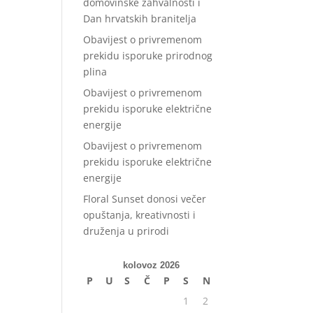
domovinske zahvalnosti i
Dan hrvatskih branitelja
Obavijest o privremenom
prekidu isporuke prirodnog
plina
Obavijest o privremenom
prekidu isporuke električne
energije
Obavijest o privremenom
prekidu isporuke električne
energije
Floral Sunset donosi večer
opuštanja, kreativnosti i
druženja u prirodi
kolovoz 2026
P
U
S
Č
P
S
N
1
2