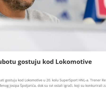
ubotu gostuju kod Lokomotive
sati gostuju kod Lokomotive u 20. kolu SuperSport HNL-a. Trener R
nog Josipa Špoljarića, dok su svi ostali igrači, koji su konkurirali z