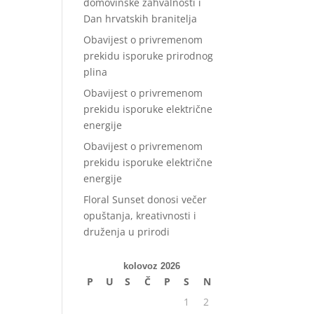
domovinske zahvalnosti i
Dan hrvatskih branitelja
Obavijest o privremenom
prekidu isporuke prirodnog
plina
Obavijest o privremenom
prekidu isporuke električne
energije
Obavijest o privremenom
prekidu isporuke električne
energije
Floral Sunset donosi večer
opuštanja, kreativnosti i
druženja u prirodi
kolovoz 2026
P
U
S
Č
P
S
N
1
2