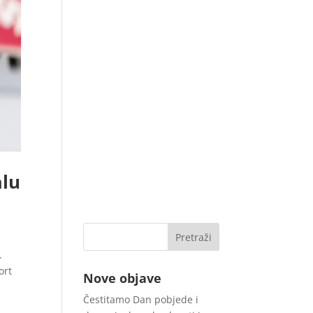
alu
.
ort
Nove objave
Čestitamo Dan pobjede i