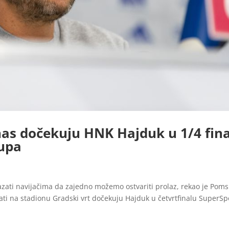
as dočekuju HNK Hajduk u 1/4 fin
upa
kazati navijačima da zajedno možemo ostvariti prolaz, rekao je Poms
ati na stadionu Gradski vrt dočekuju Hajduk u četvrtfinalu SuperSp