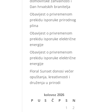
domovinske zahvalnosti i
Dan hrvatskih branitelja
Obavijest o privremenom
prekidu isporuke prirodnog
plina
Obavijest o privremenom
prekidu isporuke električne
energije
Obavijest o privremenom
prekidu isporuke električne
energije
Floral Sunset donosi večer
opuštanja, kreativnosti i
druženja u prirodi
kolovoz 2026
P
U
S
Č
P
S
N
1
2