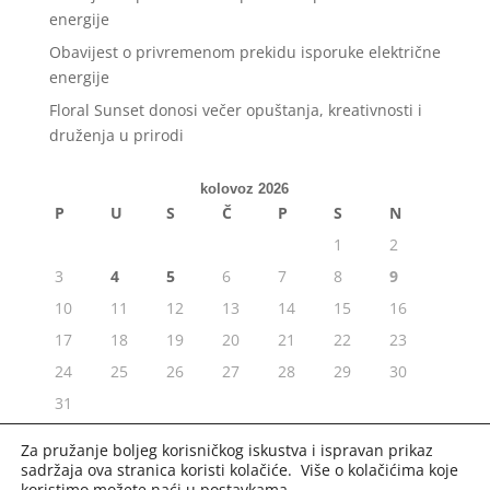
energije
Obavijest o privremenom prekidu isporuke električne
energije
Floral Sunset donosi večer opuštanja, kreativnosti i
druženja u prirodi
kolovoz 2026
P
U
S
Č
P
S
N
1
2
3
4
5
6
7
8
9
10
11
12
13
14
15
16
17
18
19
20
21
22
23
24
25
26
27
28
29
30
31
« srp
Za pružanje boljeg korisničkog iskustva i ispravan prikaz
sadržaja ova stranica koristi kolačiće. Više o kolačićima koje
koristimo možete naći u
postavkama
.